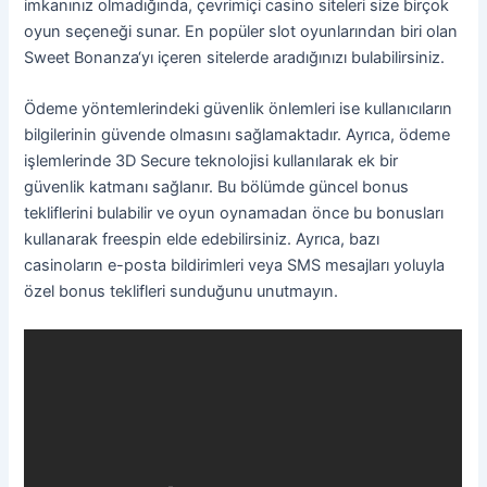
imkanınız olmadığında, çevrimiçi casino siteleri size birçok
oyun seçeneği sunar. En popüler slot oyunlarından biri olan
Sweet Bonanza‘yı içeren sitelerde aradığınızı bulabilirsiniz.
Ödeme yöntemlerindeki güvenlik önlemleri ise kullanıcıların
bilgilerinin güvende olmasını sağlamaktadır. Ayrıca, ödeme
işlemlerinde 3D Secure teknolojisi kullanılarak ek bir
güvenlik katmanı sağlanır. Bu bölümde güncel bonus
tekliflerini bulabilir ve oyun oynamadan önce bu bonusları
kullanarak freespin elde edebilirsiniz. Ayrıca, bazı
casinoların e-posta bildirimleri veya SMS mesajları yoluyla
özel bonus teklifleri sunduğunu unutmayın.