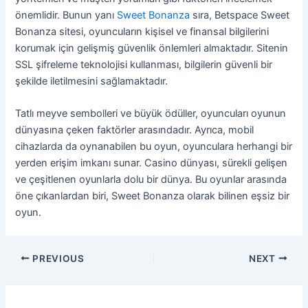
önemlidir. Bunun yanı
Sweet Bonanza
sıra, Betspace Sweet
Bonanza sitesi, oyuncuların kişisel ve finansal bilgilerini
korumak için gelişmiş güvenlik önlemleri almaktadır. Sitenin
SSL şifreleme teknolojisi kullanması, bilgilerin güvenli bir
şekilde iletilmesini sağlamaktadır.
Tatlı meyve sembolleri ve büyük ödüller, oyuncuları oyunun
dünyasına çeken faktörler arasındadır. Ayrıca, mobil
cihazlarda da oynanabilen bu oyun, oyunculara herhangi bir
yerden erişim imkanı sunar. Casino dünyası, sürekli gelişen
ve çeşitlenen oyunlarla dolu bir dünya. Bu oyunlar arasında
öne çıkanlardan biri, Sweet Bonanza olarak bilinen eşsiz bir
oyun.
PREVIOUS
NEXT