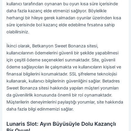
kullanıcı tarafından oynanan bu oyun kısa süre içerisinde
daha fazla kazanç elde etmenizi sağlıyor. Böylelikle
herhangi bir hileye gerek kalmadan oyunlar üzerinden kısa
süre içerisinde bol kazanç elde edebilme fırsatına sahip
olabilirsiniz.
İkinci olarak, Betkanyon Sweet Bonanza sitesi,
kullanıcılarının ödemelerini güvenli bir şekilde yapabilmesi
için çeşitli ödeme seçenekleri sunmaktadır. Site, güvenli
ödeme sağlayıcıları ile çalışmakta ve kullanıcıların kişisel ve
finansal bilgilerini korumaktadır. SSL şifreleme teknolojisi
kullanarak, kullanıcı bilgilerinin güvenliğini sağlar. Betadres
Sweet Bonanza sitesi hakkında yapılan müşteri yorumları
da güvenilirlik konusunda önemli bir rol oynamaktadır.
Müşterilerin deneyimlerini paylaştığı yorumlar, site hakkında
daha fazla bilgi edinmemizi sağlar.
Lunaris Slot: Ayın Büyüsüyle Dolu Kazançlı
Bir Oyun!