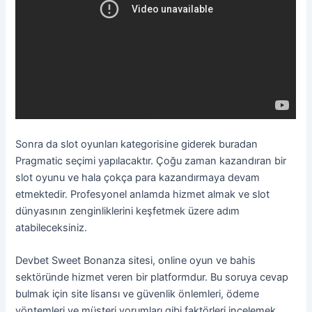
Sonra da slot oyunları kategorisine giderek buradan
Pragmatic seçimi yapılacaktır. Çoğu zaman kazandıran bir
slot oyunu ve hala çokça para kazandırmaya devam
etmektedir. Profesyonel anlamda hizmet almak ve slot
dünyasının zenginliklerini keşfetmek üzere adım
atabileceksiniz.
Devbet Sweet Bonanza sitesi, online oyun ve bahis
sektöründe hizmet veren bir platformdur. Bu soruya cevap
bulmak için site lisansı ve güvenlik önlemleri, ödeme
yöntemleri ve müşteri yorumları gibi faktörleri incelemek