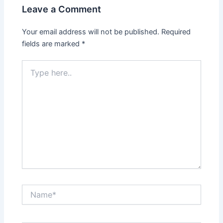
Leave a Comment
Your email address will not be published.
Required
fields are marked
*
Type
here..
Name*