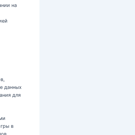
ании на
ией
в,
те данных
ания для
ми
игры в
пов