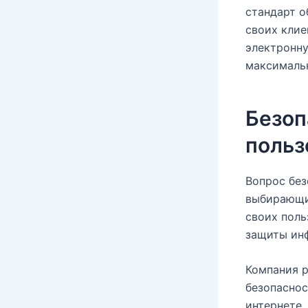
стандарт о
своих клие
электронну
максималь
Безоп
польз
Вопрос без
выбирающих
своих поль
защиты ин
Компания 
безопаснос
интернете.