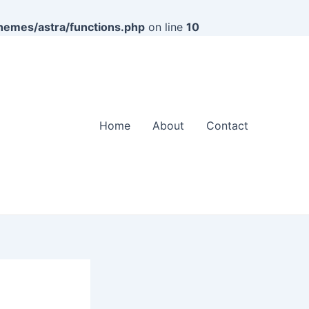
hemes/astra/functions.php
on line
10
Home
About
Contact