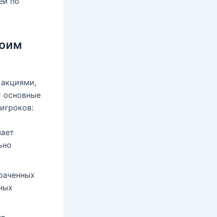
ей по
воим
 акциями,
т основные
игроков:
чает
ьно
раченных
ных