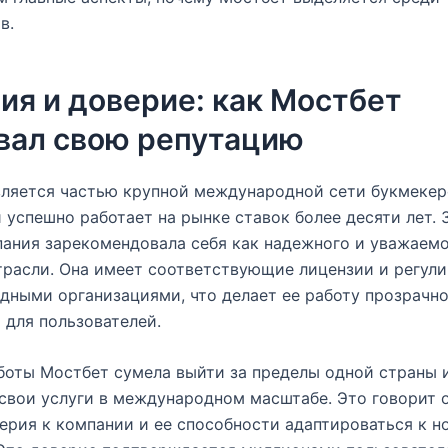
в.
ия и доверие: как Мостбет
вал свою репутацию
вляется частью крупной международной сети букмекер
 успешно работает на рынке ставок более десяти лет. 
ания зарекомендовала себя как надежного и уважаемо
трасли. Она имеет соответствующие лицензии и регул
ными организациями, что делает ее работу прозрачно
 для пользователей.
боты Мостбет сумела выйти за пределы одной страны 
свои услуги в международном масштабе. Это говорит 
ерия к компании и ее способности адаптироваться к 