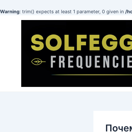
Skip
to
Warning
: trim() expects at least 1 parameter, 0 given in
/h
content
Post
navigation
Поче