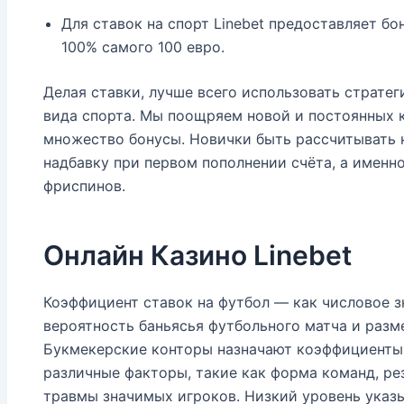
Для ставок на спорт Linebet предоставляет бо
100% самого 100 евро.
Делая ставки, лучше всего использовать стратег
вида спорта. Мы поощряем новой и постоянных к
множество бонусы. Новички быть рассчитывать 
надбавку при первом пополнении счёта, а именно
фриспинов.
Онлайн Казино Linebet
Коэффициент ставок на футбол — как числовое з
вероятность баньясья футбольного матча и раз
Букмекерские конторы назначают коэффициенты 
различные факторы, такие как форма команд, ре
травмы значимых игроков. Низкий уровень указ