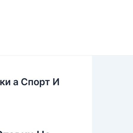
ки а Спорт И