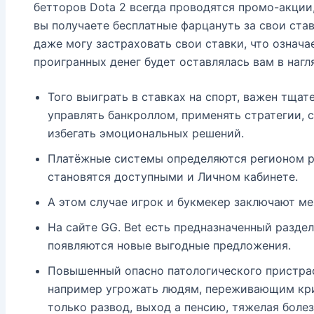
бетторов Dota 2 всегда проводятся промо-акции
вы получаете бесплатные фарцануть за свои ста
даже могу застраховать свои ставки, что означа
проигранных денег будет оставлялась вам в наг
Того выиграть в ставках на спорт, важен тщат
управлять банкроллом, применять стратегии, 
избегать эмоциональных решений.
Платёжные системы определяются регионом р
становятся доступными и Личном кабинете.
А этом случае игрок и букмекер заключают м
На сайте GG. Bet есть предназначенный раздел
появляются новые выгодные предложения.
Повышенный опасно патологического пристра
например угрожать людям, переживающим кри
только развод, выход а пенсию, тяжелая болез