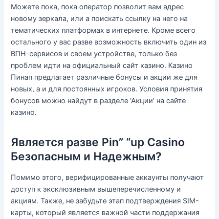
Можете пока, пока оператор позволит вам адрес
новому зеркала, или а поискать ссылку на него на
тематических платформах в интернете. Кроме всего
остального у вас разве возможность включить один из
ВПН-сервисов и своем устройстве, только без
проблем идти на официальный сайт казино. Казино
Пинап предлагает различные бонусы и акции же для
новых, а и для постоянных игроков. Условия принятия
бонусов можно найдут в разделе ‘Акции’ на сайте
казино.
Является разве Pin” “up Casino
Безопасным и Надежным?
Помимо этого, верифицированные аккаунты получают
доступ к эксклюзивным вышеперечисленному и
акциям. Также, не забудьте этап подтверждения SIM-
карты, который является важной части поддержания