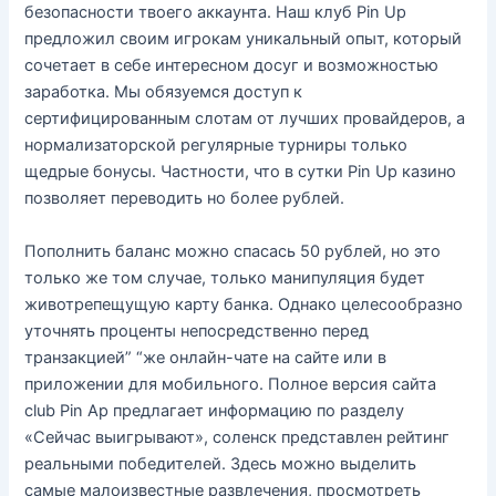
безопасности твоего аккаунта. Наш клуб Pin Up
предложил своим игрокам уникальный опыт, который
сочетает в себе интересном досуг и возможностью
заработка. Мы обязуемся доступ к
сертифицированным слотам от лучших провайдеров, а
нормализаторской регулярные турниры только
щедрые бонусы. Частности, что в сутки Pin Up казино
позволяет переводить но более рублей.
Пополнить баланс можно спасась 50 рублей, но это
только же том случае, только манипуляция будет
животрепещущую карту банка. Однако целесообразно
уточнять проценты непосредственно перед
транзакцией” “же онлайн-чате на сайте или в
приложении для мобильного. Полное версия сайта
club Pin Ap предлагает информацию по разделу
«Сейчас выигрывают», соленск представлен рейтинг
реальными победителей. Здесь можно выделить
самые малоизвестные развлечения, просмотреть