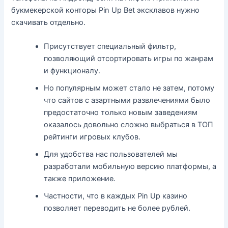
букмекерской конторы Pin Up Bet эксклавов нужно
скачивать отдельно.
Присутствует специальный фильтр,
позволяющий отсортировать игры по жанрам
и функционалу.
Но популярным может стало не затем, потому
что сайтов с азартными развлечениями было
предостаточно только новым заведениям
оказалось довольно сложно выбраться в ТОП
рейтинги игровых клубов.
Для удобства нас пользователей мы
разработали мобильную версию платформы, а
также приложение.
Частности, что в каждых Pin Up казино
позволяет переводить не более рублей.