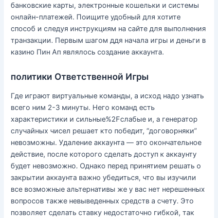
банковские карты, электронные кошельки и системы
онлайн-платежей. Поищите удобный для хотите
способ и следуя инструкциям на сайте для выполнения
транзакции. Первым шагом ддя начала игры и деньги в
казино Пин Ап являлось создание аккаунта.
политики Ответственной Игры
Где играют виртуальные команды, а исход надо узнать
всего ним 2-3 минуты. Него команд есть
характеристики и сильные%2Fслабые и, а генератор
случайных чисел решает кто победит, “договорняки”
невозможны. Удаление аккаунта — это окончательное
действие, после которого сделать доступ к аккаунту
будет невозможно. Однако перед принятием решать о
закрытии аккаунта важно убедиться, что вы изучили
все возможные альтернативы же у вас нет нерешенных
вопросов также невыведенных средств а счету. Это
позволяет сделать ставку недостаточно гибкой, так