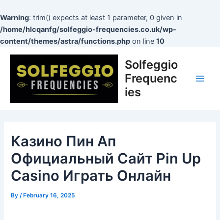
Skip
to
Warning
: trim() expects at least 1 parameter, 0 given in
content
/home/hlcqanfg/solfeggio-frequencies.co.uk/wp-
content/themes/astra/functions.php
on line
10
Post
Main
Solfeggio
navigation
Men
Frequenc
ies
Казино Пин Ап
Официальный Сайт Pin Up
Casino Играть Онлайн
By
/
February 16, 2025