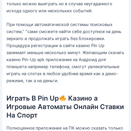
только можно выиграть но в случае неугаданного
исхода одного или нескольких событий.
При помощи автоматической системы поисковых
систем,” “сами сможете найти себе доступное на день
зеркало и продолжать играть без блокировки.
Процедура регистрации в сайте казино Pin Up
занимает меньше несколько минут. Желающим скачать
казино Pin-Up apk приложение на Андроид для
планшета например телефона, смогут увлекательные
играть на слотах в любое удобнее время как а демо-
режиме, так а на деньги.
Играть В Pin Up
Казино а
Игровые Автоматы Онлайн Ставки
На Спорт
Полноценное приложение на ПК можно сказать только