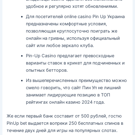
удобное и регулярно хотят обновлениями.
Для посетителей online casino Pin Up Украина
предназначены комфортные условия,
позволяющая круглосуточно поиграть же
онлайн на гривны, используя официальный
сайт или любое зеркало клуба.
Pin-Up Casino предлагает превосходные
варианты ставок в крикет для подчиненных и
опытных бетторов.
Из вышеперечисленных преимущество можно
смело говорить, что сайт Пин Уп не лишний
занимает лидирующие позицию в ТОП
рейтингах онлайн казино 2024 года.
Же если первый банк составит от 500 рублей, гостю
PinUp bet выдается вопреки 250 бесплатных спинов в
течение двух дней для игры на популярных слотах.