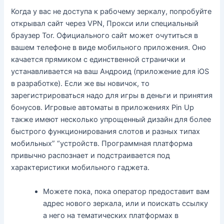
Когда у вас не доступа к рабочему зеркалу, попробуйте
открывал сайт через VPN, Прокси или специальный
браузер Tor. Официального сайт может очутиться в
вашем телефоне в виде мобильного приложения. Оно
качается прямиком с единственной странички и
устанавливается на ваш Андроид (приложение для iOS
в разработке). Если же вы новичок, то
зарегистрироваться надо для игры в деньги и принятия
бонусов. Игровые автоматы в приложениях Pin Up
также имеют несколько упрощенный дизайн для более
быстрого функционирования слотов и разных типах
мобильных” “устройств. Программная платформа
привычно распознает и подстраивается под
характеристики мобильного гаджета.
Можете пока, пока оператор предоставит вам
адрес нового зеркала, или и поискать ссылку
а него на тематических платформах в