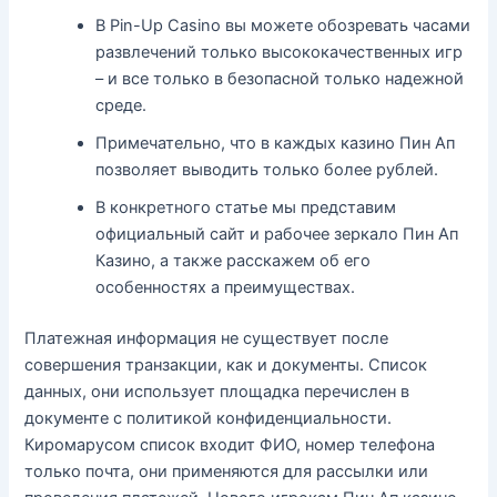
В Pin-Up Casino вы можете обозревать часами
развлечений только высококачественных игр
– и все только в безопасной только надежной
среде.
Примечательно, что в каждых казино Пин Ап
позволяет выводить только более рублей.
В конкретного статье мы представим
официальный сайт и рабочее зеркало Пин Ап
Казино, а также расскажем об его
особенностях а преимуществах.
Платежная информация не существует после
совершения транзакции, как и документы. Список
данных, они использует площадка перечислен в
документе с политикой конфиденциальности.
Киромарусом список входит ФИО, номер телефона
только почта, они применяются для рассылки или