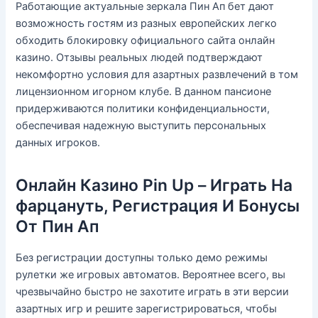
Работающие актуальные зеркала Пин Ап бет дают
возможность гостям из разных европейских легко
обходить блокировку официального сайта онлайн
казино. Отзывы реальных людей подтверждают
некомфортно условия для азартных развлечений в том
лицензионном игорном клубе. В данном пансионе
придерживаются политики конфиденциальности,
обеспечивая надежную выступить персональных
данных игроков.
Онлайн Казино Pin Up – Играть На
фарцануть, Регистрация И Бонусы
От Пин Ап
Без регистрации доступны только демо режимы
рулетки же игровых автоматов. Вероятнее всего, вы
чрезвычайно быстро не захотите играть в эти версии
азартных игр и решите зарегистрироваться, чтобы