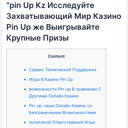
“pin Up Kz Исследуйте
Захватывающий Мир Казино
Pin Up же Выигрывайте
Крупные Призы
Content
Сервис Технической Поддержки
Игры В Казино Pin Up
возможности Pin-up В сравнении С
Другими Онлайн Казино
Pin-up: наше Онлайн Казино со
Безграничными Возможностями
политикой Ответственной Игры