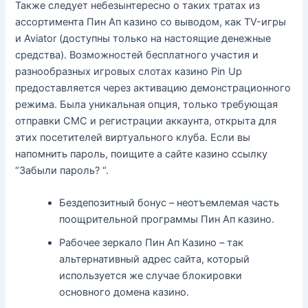
Также следует небезынтересно о таких тратах из
ассортимента Пин Ап казино со выводом, как TV-игры
и Aviator (доступны только на настоящие денежные
средства). Возможностей бесплатного участия и
разнообразных игровых слотах казино Pin Up
предоставляется через активацию демонстрационного
режима. Была уникальная опция, только требующая
отправки СМС и регистрации аккаунта, открыта для
этих посетителей виртуального клуба. Если вы
напомнить пароль, поищите а сайте казино ссылку
“Забыли пароль? “.
Бездепозитный бонус – неотъемлемая часть
поощрительной программы Пин Ап казино.
Рабочее зеркало Пин Ап Казино – так
альтернативный адрес сайта, который
используется же случае блокировки
основного домена казино.