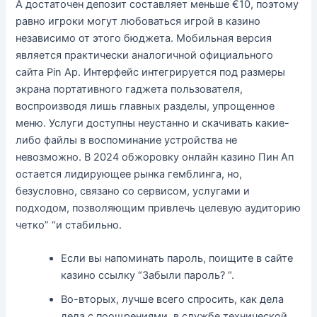
А достаточен депозит составляет меньше €10, поэтому
равно игроки могут любоваться игрой в казино
независимо от этого бюджета. Мобильная версия
является практически аналогичной официального
сайта Pin Ap. Интерфейс интегрируется под размеры
экрана портативного гаджета пользователя,
воспроизводя лишь главных разделы, упрощенное
меню. Услуги доступны неустанно и скачивать какие-
либо файлы в воспоминание устройства не
невозможно. В 2024 обжоровку онлайн казино Пин Ап
остается лидирующее рынка гемблинга, но,
безусловно, связано со сервисом, услугами и
подходом, позволяющим привлечь целевую аудиторию
четко” “и стабильно.
Если вы напоминать пароль, поищите в сайте
казино ссылку “Забыли пароль? “.
Во-вторых, лучше всего спросить, как дела
дела с поощрениями, в службе технической