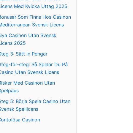
Licens Med Kvicka Uttag 2025
Bonusar Som Finns Hos Casinon
Mediterranean Svensk Licens
Nya Casinon Utan Svensk
Licens 2025
Steg 3: Sätt In Pengar
Steg-för-steg: Så Spelar Du På
Casino Utan Svensk Licens
Risker Med Casinon Utan
Spelpaus
Steg 5: Börja Spela Casino Utan
Svensk Spellicens
Kontolösa Casinon