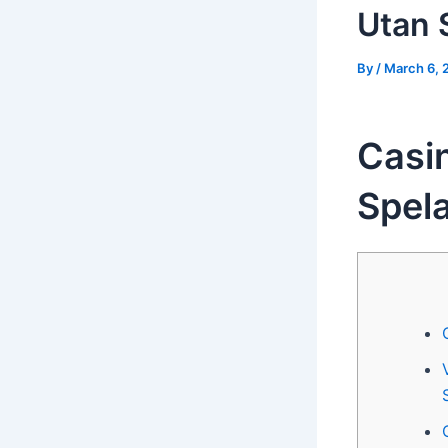
Utan 
By
/
March 6, 
Casi
Spel