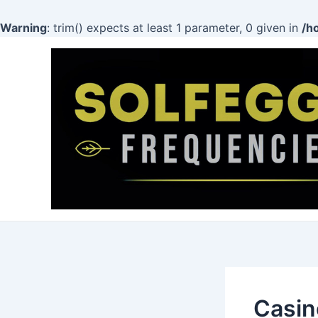
Skip
to
Warning
: trim() expects at least 1 parameter, 0 given in
/h
content
Post
navigation
Casin