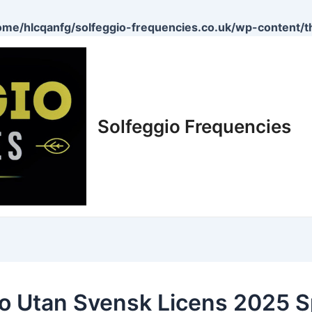
ome/hlcqanfg/solfeggio-frequencies.co.uk/wp-content/t
Solfeggio Frequencies
o Utan Svensk Licens 2025 S