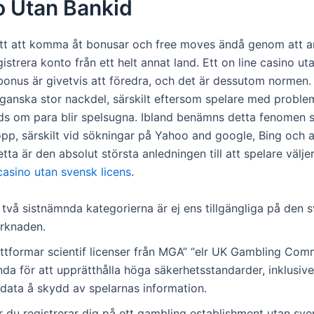
o Utan Bankid
ätt att komma åt bonusar och free moves ändå genom att 
strera konto från ett helt annat land. Ett on line casino ut
bonus är givetvis att föredra, och det är dessutom normen.
ganska stor nackdel, särskilt eftersom spelare med proble
ds om para blir spelsugna. Ibland benämns detta fenomen 
opp, särskilt vid sökningar på Yahoo and google, Bing och 
etta är den absolut största anledningen till att spelare välje
casino utan svensk licens
.
 två sistnämnda kategorierna är ej ens tillgängliga på den 
rknaden.
attformar scientif licenser från MGA” “elr UK Gambling Com
da för att upprätthålla höga säkerhetsstandarder, inklusive
 data å skydd av spelarnas information.
 du registrerar dig på ett gambling establishment utan sve