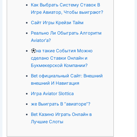
Как Выбрать Систему Ставок В
Игре Авиатор, Чтобы выиграют?
Сайт Игры Крейзи Тайм
Реально Ли Обыграть Алгоритм
Aviator’а?
на такие События Можно
сделано Ставки Онлайн и
Букмекерской Компании?
Bet официальный Сайт: Внешний
внешний И Навигация
Игра Aviator Slottica
же Выиграть В “авиаторе”?
Bet Казино Играть Онлайн в
Лучшие Слоты