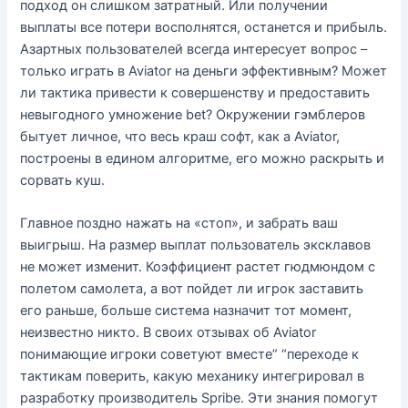
подход он слишком затратный. Или получении
выплаты все потери восполнятся, останется и прибыль.
Азартных пользователей всегда интересует вопрос –
только играть в Aviator на деньги эффективным? Может
ли тактика привести к совершенству и предоставить
невыгодного умножение bet? Окружении гэмблеров
бытует личное, что весь краш софт, как а Aviator,
построены в едином алгоритме, его можно раскрыть и
сорвать куш.
Главное поздно нажать на «стоп», и забрать ваш
выигрыш. На размер выплат пользователь эксклавов
не может изменит. Коэффициент растет гюдмюндом с
полетом самолета, а вот пойдет ли игрок заставить
его раньше, больше система назначит тот момент,
неизвестно никто. В своих отзывах об Aviator
понимающие игроки советуют вместе” “переходе к
тактикам поверить, какую механику интегрировал в
разработку производитель Spribe. Эти знания помогут