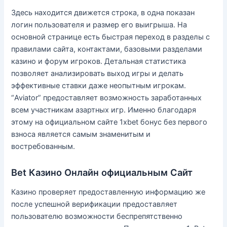
Здесь находится движется строка, в одна показан
логин пользователя и размер его выигрыша. На
основной странице есть быстрая переход в разделы с
правилами сайта, контактами, базовыми разделами
казино и форум игроков. Детальная статистика
позволяет анализировать выход игры и делать
эффективные ставки даже неопытным игрокам.
“Aviator” предоставляет возможность заработанных
всем участникам азартных игр. Именно благодаря
этому на официальном сайте 1xbet бонус без первого
взноса является самым знаменитым и
востребованным.
Bet Казино Онлайн официальным Сайт
Казино проверяет предоставленную информацию же
после успешной верификации предоставляет
пользователю возможности беспрепятственно