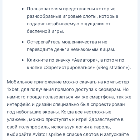
Пользователям представлены которые
разнообразные игровые слоты, которые
подарят незабываемую ощущения от
беспечной игры.
Остерегайтесь мошенничества и не
переводите деньги незнакомым лицам.
Кликните по значку «Авиатора», а потом по
кнопке «Зарегистрироваться» («Registration»).
Мобильное приложение можно скачать на компьютер
1xbet, для получения прямого доступа к серверам. Но
намного проще пользоваться им же смартфона, так же
интерфейс и дизайн специально был спроектирован
под небольшие экраны. Когда все неотложные
улажены, можно приступать к игре! Здравствуйте в
свой полупрофиль, используя логин а пароль,
выбирайте Aviator spribe в списке слотов и запускайте