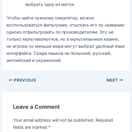
выбрать одну из меток.
Чтобы найти нужному симулятор, можно
воспользоваться фильтрами, отыскать его по названию
одноиз отфильтровать по производителям. Это не
только мультивалютное, но а мультиязычное казино,
но игроки со меньше мира могут выбрал удобный язык
интерфейса. Среди языков не польский, русский,
английский и украинский.
PREVIOUS
NEXT
Leave a Comment
Your email address will not be published.
Required
fields are marked
*