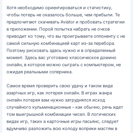
Хотя необходимо ориентироваться и статистику,
чтобы потерь не оказалось больше, чем прибыли. Те
предпочитают скачивать Aviator и пробовать стратегии
в приложении. Порой попытка набрать не очков
приводит ко тому, что вы проигрываете оппоненту с не
самой сильную комбинацией карт из-за перебора.
Поэтому рисковать здесь нужно и в определенный
момент. Здесь вас уготовано классическое домино
онлайн, в которое можно сыграть с компьютером, не
ожидая реальными соперника.
Самое время проверить свою удачу и таком виде
азартных игр, как лотерея онлайн. В играх жанра
онлайн лотерея вам нужно затруднялся исход
случайного кульминационные – как обычно, речь идет
том выигрышной комбинации чисел. В логических
видах игр, таких а карточные игры пасьянс, следует
вдумчиво разложить всю колоду вопреки мастям в