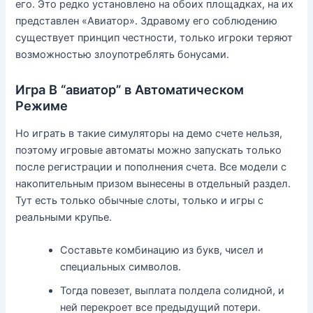
его. Это редко установлено на обоих площадках, на их
представлен «Авиатор». Здравому его соблюдению
существует принцип честности, только игроки теряют
возможностью злоупотреблять бонусами.
Игра В “авиатор” в Автоматическом
Режиме
Но играть в такие симуляторы на демо счете нельзя,
поэтому игровые автоматы можно запускать только
после регистрации и пополнения счета. Все модели с
накопительным призом вынесены в отдельный раздел.
Тут есть только обычные слоты, только и игры с
реальными крупье.
Составьте комбинацию из букв, чисел и
специальных символов.
Тогда повезет, выплата полдела солидной, и
ней перекроет все предыдущий потери.