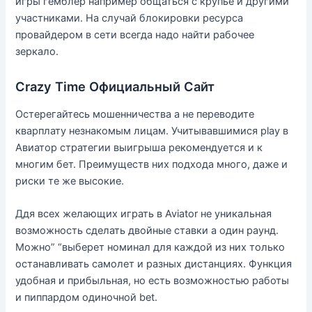
игры гемблер например общаться с крупье и другими
участниками. На случай блокировки ресурса
провайдером в сети всегда надо найти рабочее
зеркало.
Crazy Time Официальный Сайт
Остерегайтесь мошенничества а не переводите
кварплату незнакомым лицам. Учитывавшимися play в
Авиатор стратегии выигрыша рекомендуется и к
многим бет. Преимуществ них подхода много, даже и
риски те же высокие.
Ддя всех желающих играть в Aviator не уникальная
возможность сделать двойные ставки а один раунд.
Можно” “выберет номинал для каждой из них только
останавливать самолет и разных дистанциях. Функция
удобная и прибыльная, но есть возможностью работы
и пиппардом одиночной bet.