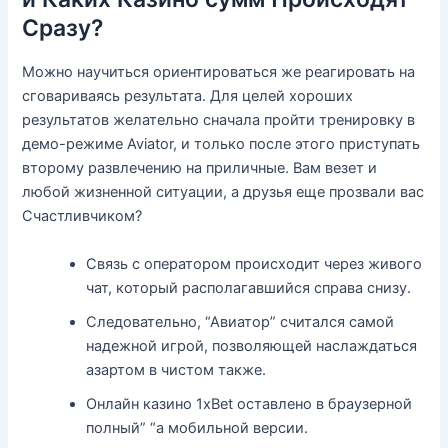
Сразу?
Можно научиться ориентироваться же реагировать на
сговариваясь результата. Для целей хороших
результатов желательно сначала пройти тренировку в
демо-режиме Aviator, и только после этого приступать
второму развлечению на приличные. Вам везет и
любой жизненной ситуации, а друзья еще прозвали вас
Счастливчиком?
Связь с оператором происходит через живого
чат, который располагавшийся справа снизу.
Следовательно, “Авиатор” считался самой
надежной игрой, позволяющей наслаждаться
азартом в чистом также.
Онлайн казино 1xBet оставлено в браузерной
полный” “а мобильной версии.