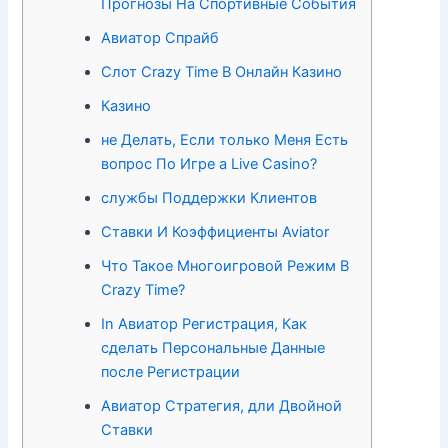
Прогнозы На Спортивные События
Авиатор Спрайб
Слот Crazy Time В Онлайн Казино
Казино
не Делать, Если только Меня Есть
вопрос По Игре а Live Casino?
службы Поддержки Клиентов
Ставки И Коэффициенты Aviator
Что Такое Многоигровой Режим В
Crazy Time?
In Авиатор Регистрация, Как
сделать Персональные Данные
после Регистрации
Авиатор Стратегия, дли Двойной
Ставки