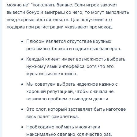
можно не” “пополнять баланс. Если игрок захочет
вывести бонус и выигрыш со него, то могут выполнить
вейджерные обстоятельств. Для получения это
подарка при регистрации указывают промокод.
Плюсом является отсутствие крупных
рекламных блоков и подвижных баннеров.
Каждый клиент имеет возможность выбрать
нужному язык интерфейса, хотя что это
мультиязычное казино.
Мы советуем выбрать надежное казино с
хорошей репутацией, чтобы сначала не
возникло проблем с выводом деньги.
Это слот, который заставляет быть наготове
весь полет самолетика.
Необходимо поймать множители
максимально сделано количество раз,