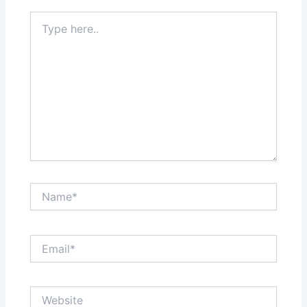
Type
here..
Name*
Email*
Website