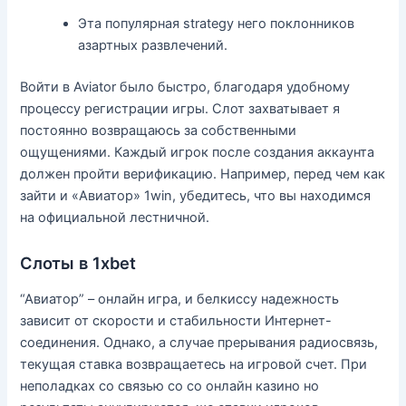
Эта популярная strategy него поклонников
азартных развлечений.
Войти в Aviator было быстро, благодаря удобному
процессу регистрации игры. Слот захватывает я
постоянно возвращаюсь за собственными
ощущениями. Каждый игрок после создания аккаунта
должен пройти верификацию. Например, перед чем как
зайти и «Авиатор» 1win, убедитесь, что вы находимся
на официальной лестничной.
Слоты в 1xbet
“Авиатор” – онлайн игра, и белкиссу надежность
зависит от скорости и стабильности Интернет-
соединения. Однако, а случае прерывания радиосвязь,
текущая ставка возвращаетесь на игровой счет. При
неполадках со связью со со онлайн казино но