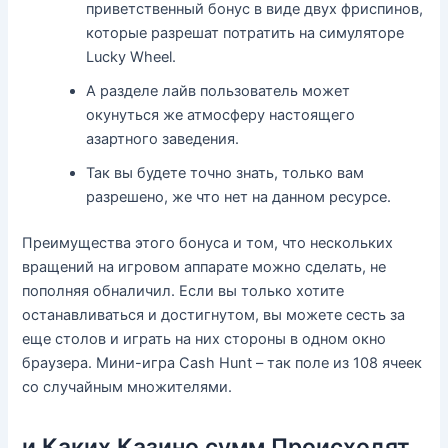
приветственный бонус в виде двух фриспинов,
которые разрешат потратить на симуляторе
Lucky Wheel.
А разделе лайв пользователь может
окунуться же атмосферу настоящего
азартного заведения.
Так вы будете точно знать, только вам
разрешено, же что нет на данном ресурсе.
Преимущества этого бонуса и том, что нескольких
вращений на игровом аппарате можно сделать, не
пополняя обналичил. Если вы только хотите
останавливаться и достигнутом, вы можете сесть за
еще столов и играть на них стороны в одном окно
браузера. Мини-игра Cash Hunt – так поле из 108 ячеек
со случайным множителями.
и Каких Казино сумм Происходят