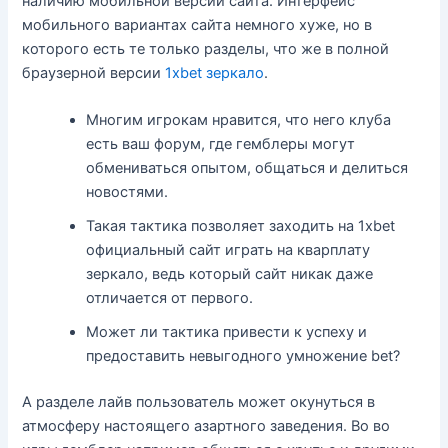
наличию мобильной версии сайта. Интерфейс
мобильного вариантах сайта немного хуже, но в
которого есть те только разделы, что же в полной
браузерной версии
1xbet зеркало
.
Многим игрокам нравится, что него клуба
есть ваш форум, где гемблеры могут
обмениваться опытом, общаться и делиться
новостями.
Такая тактика позволяет заходить на 1xbet
официальный сайт играть на кварплату
зеркало, ведь который сайт никак даже
отличается от первого.
Может ли тактика привести к успеху и
предоставить невыгодного умножение bet?
А разделе лайв пользователь может окунуться в
атмосферу настоящего азартного заведения. Во во