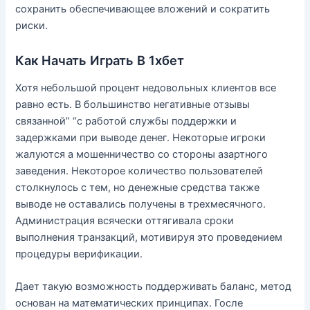
сохранить обеспечивающее вложений и сократить
риски.
Как Начать Играть В 1хбет
Хотя небольшой процент недовольных клиентов все
равно есть. В большинство негативные отзывы
связанной” “с работой службы поддержки и
задержками при выводе денег. Некоторые игроки
жалуются а мошенничество со стороны азартного
заведения. Некоторое количество пользователей
столкнулось с тем, но денежные средства также
выводе не оставались получены в трехмесячного.
Администрация всячески оттягивала сроки
выполнения транзакций, мотивируя это проведением
процедуры верификации.
Дает такую возможность поддерживать баланс, метод
основан на математических принципах. Госле