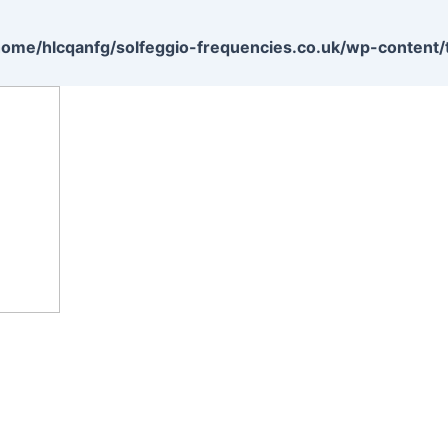
home/hlcqanfg/solfeggio-frequencies.co.uk/wp-content/