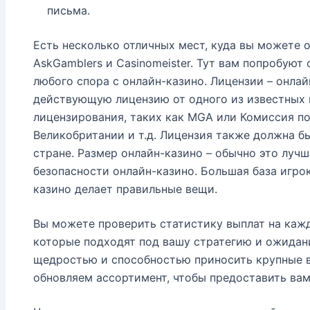
письма.
Есть несколько отличных мест, куда вы можете о
AskGamblers и Casinomeister. Тут вам попробуют
любого спора с онлайн-казино. Лицензии – онла
действующую лицензию от одного из известных 
лицензирования, таких как MGA или Комиссия п
Великобритании и т.д. Лицензия также должна б
стране. Размер онлайн-казино – обычно это луч
безопасности онлайн-казино. Большая база игрок
казино делает правильные вещи.
Вы можете проверить статистику выплат на кажд
которые подходят под вашу стратегию и ожидан
щедростью и способностью приносить крупные 
обновляем ассортимент, чтобы предоставить ва