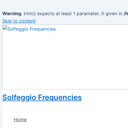
Warning
: trim() expects at least 1 parameter, 0 given in
/
Skip to content
Solfeggio Frequencies
Home