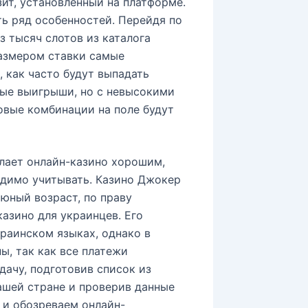
ит, установленный на платформе.
ь ряд особенностей. Перейдя по
 тысяч слотов из каталога
азмером ставки самые
 как часто будут выпадать
ные выигрыши, но с невысокими
вые комбинации на поле будут
елает онлайн-казино хорошим,
одимо учитывать. Казино Джокер
 юный возраст, по праву
азино для украинцев. Его
краинском языках, однако в
ы, так как все платежи
дачу, подготовив список из
ашей стране и проверив данные
 и обозреваем онлайн-