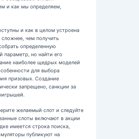
им и как мы определяем,
оступны и как в целом устроена
 сложнее, чем получить
 собрать определенную
 параметр, но найти его
вание наиболее щедрых моделей
особенности для выбора
ния призовых. Создание
ически запрещено, санкции за
ыигрышей.
берите желаемый слот и следуйте
ванные слоты включают в акции
дке имеется строка поиска,
имуляторы публикуют на