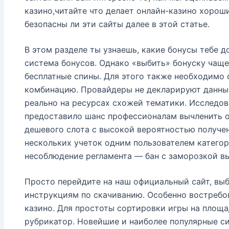
казино,читайте что делает онлайн-казино хорош
безопасны ли эти сайты далее в этой статье.
В этом разделе ты узнаешь, какие бонусы тебе д
система бонусов. Однако «выбить» бонуску чаще
бесплатные спины. Для этого также необходимо
комбинацию. Провайдеры не декларируют данный
реально на ресурсах схожей тематики. Исследо
предоставило шанс профессионалам вычленить 
дешевого слота с высокой вероятностью получе
нескольких учеток одним пользователем категор
несоблюдение регламента — бан с заморозкой в
Просто перейдите на наш официальный сайт, вы
инструкциям по скачиванию. Особенно востребо
казино. Для простоты сортировки игры на площа
рубрикатор. Новейшие и наиболее популярные с