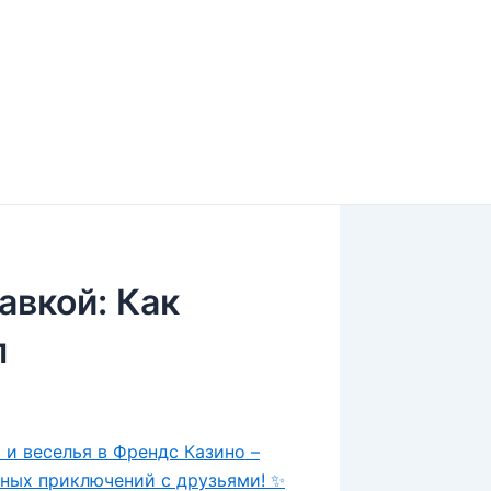
авкой: Как
л
 и веселья в Френдс Казино –
ных приключений с друзьями! ✨