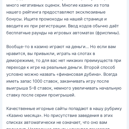
много негативных оценок. Многие казино из топа
нашего рейтинга предоставляют эксклюзивные
бонусы. Ищите промокоды на нашей странице и
вводите их при регистрации. Ввод кодов обычно даёт
бесплатные раунды на игровых автоматах (фриспины).
Вообще-то в казино играют на деньги… Но если вам
нравится, вы привыкли, играть на слотах в
деморежиме, то для вас нет никаких преимуществ при
переходе к игре на реальные деньги. Второй способ
условно можно назвать «финансовая дубина». Всегда
иметь запас 1000 ставок, заканчивать игру после
выигрыша 5–8 ставок, немного увеличивать начальную
ставку после серии проигрышей.
Качественные игорные сайты попадают в нашу рубрику
«Казино месяца». Но присутствие заведения в этих
списках автоматически не означает, что оно вам