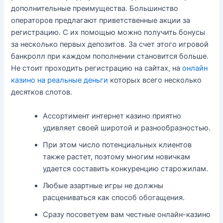
дополнительные преимущества. Большинство
операторов предлагают приветственные акции за
регистрацию. С их помощью можно получить бонусы
за несколько первых депозитов. За счет этого игровой
банкролл при каждом пополнении становится больше.
Не стоит проходить регистрацию на сайтах, на
онлайн
казино на реальные деньги
которых всего несколько
десятков слотов.
Ассортимент интернет казино приятно
удивляет своей широтой и разнообразностью.
При этом число потенциальных клиентов
также растет, поэтому многим новичкам
удается составить конкуренцию старожилам.
Любые азартные игры не должны
расцениваться как способ обогащения.
Сразу посоветуем вам честные онлайн-казино