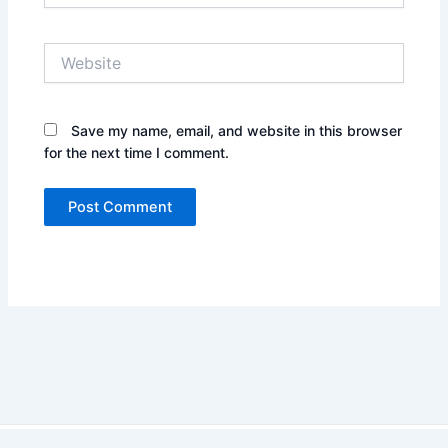
Website
Save my name, email, and website in this browser
for the next time I comment.