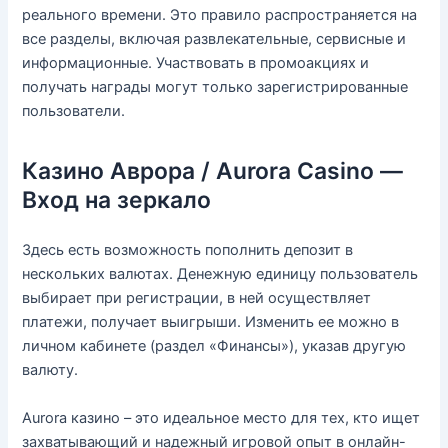
реального времени. Это правило распространяется на
все разделы, включая развлекательные, сервисные и
информационные. Участвовать в промоакциях и
получать награды могут только зарегистрированные
пользователи.
Казино Аврора / Aurora Casino —
Вход на зеркало
Здесь есть возможность пополнить депозит в
нескольких валютах. Денежную единицу пользователь
выбирает при регистрации, в ней осуществляет
платежи, получает выигрыши. Изменить ее можно в
личном кабинете (раздел «Финансы»), указав другую
валюту.
Aurora казино – это идеальное место для тех, кто ищет
захватывающий и надежный игровой опыт в онлайн-